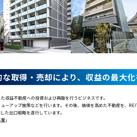
的な取得・売却により、収益の最大化
した収益不動産への投資および再販を行うビジネスです。
ューアップ施策などを行います。その後、価値を高めた不動産を、REI
底した出口戦略を遂行しています。
事業
」